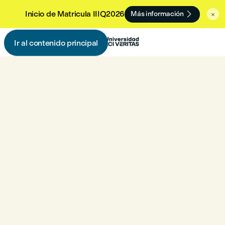

Inicio de Matricula IIIQ2026
Más información

Ir al contenido principal
