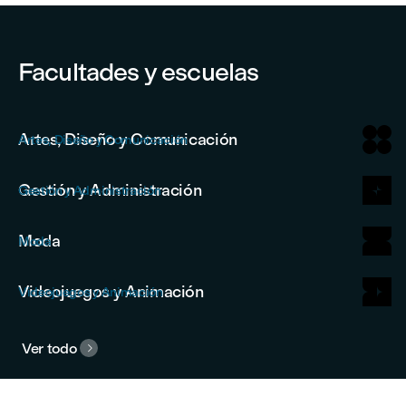
Facultades y escuelas
Artes, Diseño y Comunicación
Artes, Diseño y Comunicación
Gestión y Administración
Gestión y Administración
Moda
Moda
Videojuegos y Animación
Videojuegos y Animación
Ver todo

Viví la experiencia LCI VERITAS