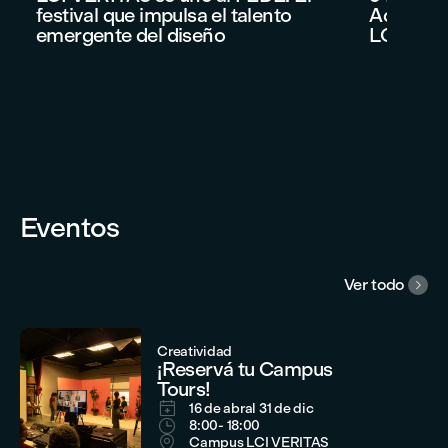
festival que impulsa el talento
Administ
emergente del diseño
LCI VER
Eventos
Ver todo

Creatividad
¡Reservá tu Campus
Tours!

16 de abr
al 31 de dic

8:00
- 18:00

Campus LCI VERITAS