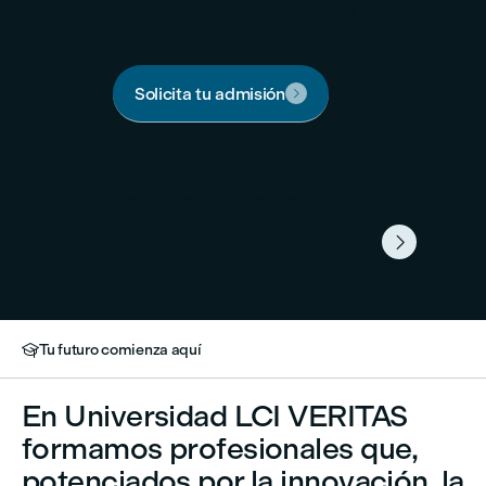
cualquier semestre próximo. La
inscripción está abierta todo el año.
Solicita tu admisión


Programas Online
Experimente el incomparable viaje
de aprendizaje de LCI Education...

¡totalmente online!
Tu futuro comienza aquí

En Universidad LCI VERITAS
formamos profesionales que,
potenciados por la innovación, la