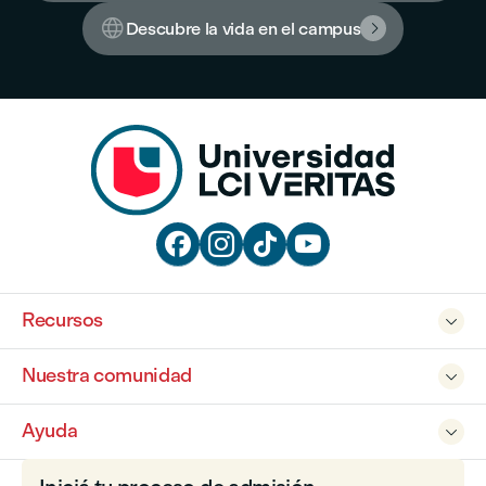

Descubre la vida en el campus





Recursos

Nuestra comunidad

Ayuda
