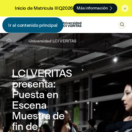

Inicio de Matricula IIIQ2026
Más información


Ir al contenido principal


...
Universidad LCI VERITAS
LCI VERITAS
Creatividad
presenta:
Puesta en
Escena
Muestra de
fin de