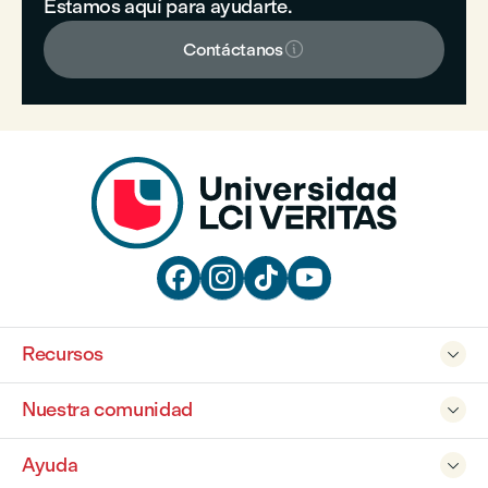
Estamos aquí para ayudarte.

Contáctanos




Recursos

Nuestra comunidad

Ayuda
