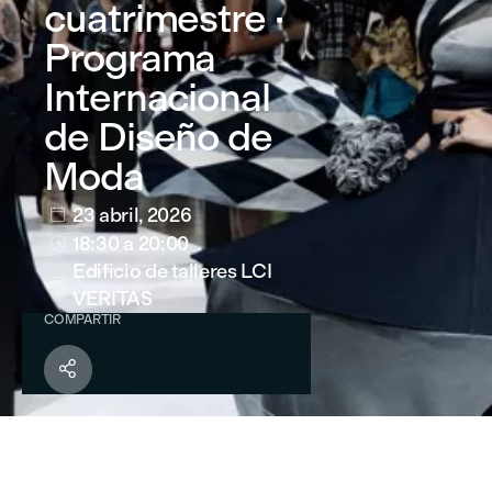
cuatrimestre ·
Programa
Internacional
de Diseño de
Moda
23 abril, 2026

18:30
a 20:00

Edificio de talleres LCI

VERITAS
COMPARTIR
