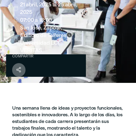
21 abril, 2025
al 25 abril,

2025
07:00
a 18:00

San José, Zapote,
Edificio de Talleres,

Universidad LCI
VERITAS
COMPARTIR

Una semana llena de ideas y proyectos funcionales,
sostenibles e innovadores. A lo largo de los días, los
estudiantes de cada carrera presentarán sus
trabajos finales, mostrando el talento y la
dedicación que los caracteriza.