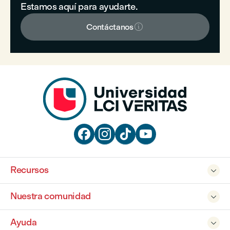
Estamos aquí para ayudarte.

Contáctanos




Recursos

Nuestra comunidad

Ayuda
