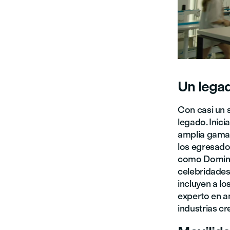
Un legad
Con casi un s
legado. Inic
amplia gama 
los egresado
como Doming
celebridades
incluyen a lo
experto en a
industrias cr