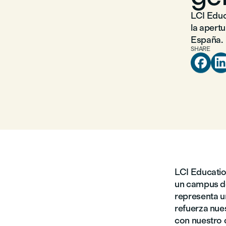
LCI Educ
la apert
España.
SHARE

LCI Educatio
un campus de
representa u
refuerza nues
con nuestro 