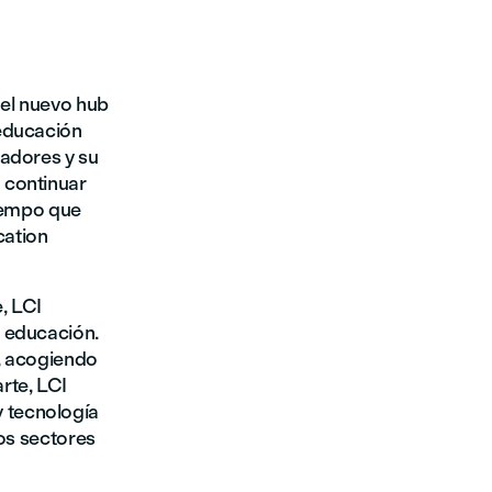
 el nuevo hub
 educación
vadores y su
 continuar
tiempo que
cation
, LCI
a educación.
s, acogiendo
rte, LCI
 tecnología
tos sectores