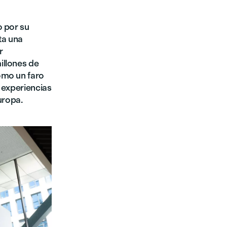
o por su
ta una
r
illones de
omo un faro
 experiencias
uropa.