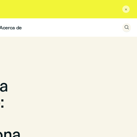

Acerca de

ra
:
ona