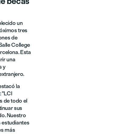
de becas
blecido un
róximos tres
lones de
Salle College
rcelona. Esta
rir una
s y
extranjero.
estacó la
: "LCI
s de todo el
tinuar sus
do. Nuestro
 estudiantes
des más