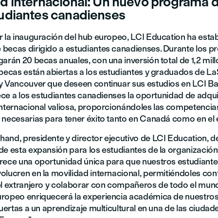
d internacional: Un nuevo programa 
tudiantes canadienses
r la inauguración del hub europeo, LCI Education ha esta
becas dirigido a estudiantes canadienses. Durante los p
arán 20 becas anuales, con una inversión total de 1,2 mil
 becas están abiertas a los estudiantes y graduados de La
y Vancouver que deseen continuar sus estudios en LCI Ba
rece a los estudiantes canadienses la oportunidad de adqui
internacional valiosa, proporcionándoles las competencia
 necesarias para tener éxito tanto en Canadá como en el 
and, presidente y director ejecutivo de LCI Education, d
de esta expansión para los estudiantes de la organización
rece una oportunidad única para que nuestros estudiante
olucren en la movilidad internacional, permitiéndoles con
el extranjero y colaborar con compañeros de todo el mun
ropeo enriquecerá la experiencia académica de nuestros
puertas a un aprendizaje multicultural en una de las ciuda