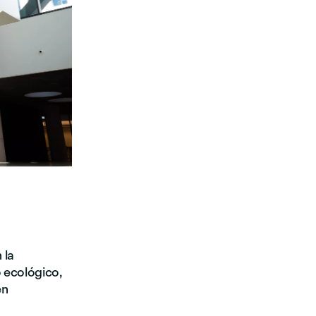
 la
 ecológico,
en