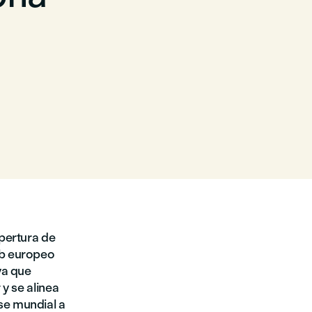
pertura de
ub europeo
ya que
y se alinea
se mundial a