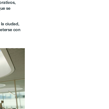
orativos,
que se
 la ciudad,
meterse con