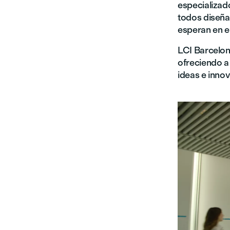
especializado
todos diseñad
esperan en e
LCI Barcelona
ofreciendo a
ideas e inno