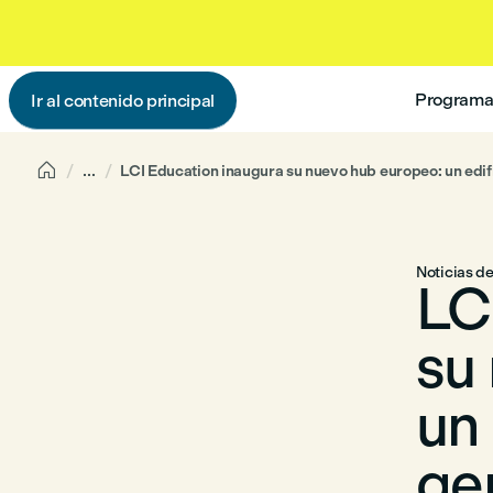
Programas
Ir al contenido principal

...
LCI Education inaugura su nuevo hub europeo: un edif
Noticias d
LC
su
un 
ge