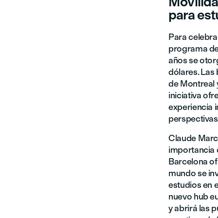
Movilida
para es
Para celebra
programa de 
años se otorg
dólares. Las
de Montreal 
iniciativa of
experiencia 
perspectivas
Claude March
importancia 
Barcelona of
mundo se inv
estudios en 
nuevo hub eu
y abrirá las 