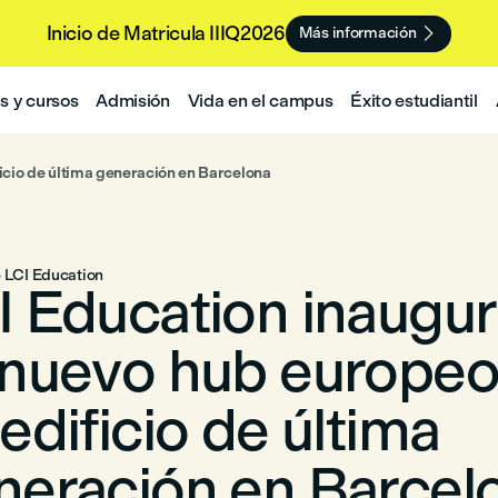
Inicio de Matricula IIIQ2026

Más información
 y cursos
Admisión
Vida en el campus
Éxito estudiantil
icio de última generación en Barcelona
e LCI Education
I Education inaugu
 nuevo hub europeo
edificio de última
neración en Barcel