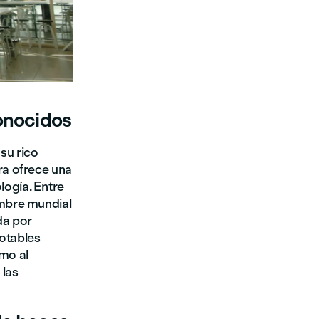
conocidos
su rico
ra ofrece una
ogía. Entre
ombre mundial
da por
otables
omo al
 las