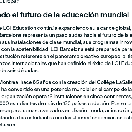
 Europa."
o el futuro de la educación mundial
 LCI Education continúa expandiendo su alcance global,
arcelona representa un paso audaz hacia el futuro de la
n sus instalaciones de clase mundial, sus programas inno
on la sostenibilidad, LCI Barcelona está preparada para
nstitución referente en el panorama creativo europeo, al 
lazos internacionales que han definido el éxito de LCI Edu
de seis décadas.
ontreal hace 65 años con la creación del Collège LaSalle
 ha convertido en una potencia mundial en el campo de l
a organización opera 12 instituciones en cinco continente
000 estudiantes de más de 130 países cada año. Por su pa
rece programas avanzados en diseño, moda, animación y
ctando a los estudiantes con las últimas tendencias en es
lución.