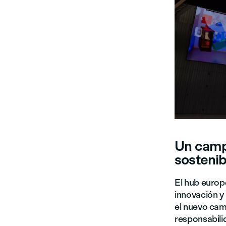
Un campu
sostenib
El hub europ
innovación y
el nuevo cam
responsabili