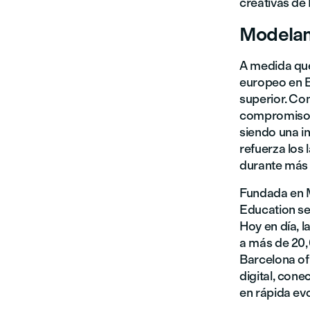
creativas de
Modeland
A medida que
europeo en B
superior. Co
compromiso c
siendo una i
refuerza los 
durante más 
Fundada en M
Education se
Hoy en día, l
a más de 20,
Barcelona of
digital, cone
en rápida evo