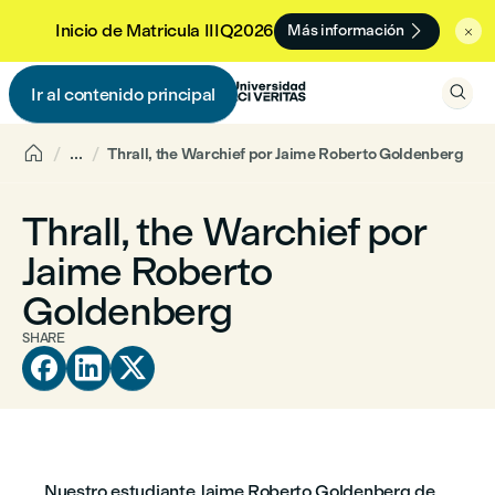

Inicio de Matricula IIIQ2026
Más información


Ir al contenido principal


...
Thrall, the Warchief por Jaime Roberto Goldenberg
Thrall, the Warchief por
Jaime Roberto
Goldenberg
SHARE



Nuestro estudiante Jaime Roberto Goldenberg de