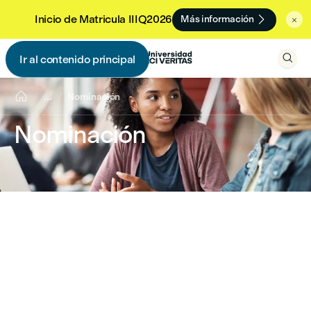

Inicio de Matricula IIIQ2026
Más información


Ir al contenido principal


...
Nominación
Nominación