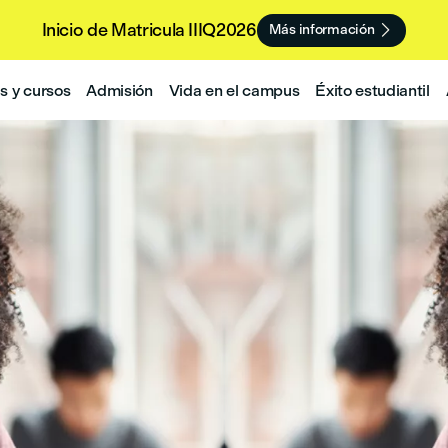
Inicio de Matricula IIIQ2026

Más información
 y cursos
Admisión
Vida en el campus
Éxito estudiantil