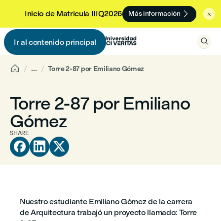

Inicio de Matricula IIIQ2026
Más información


Ir al contenido principal


...
Torre 2-87 por Emiliano Gómez
Torre 2-87 por Emiliano
Gómez
SHARE



Nuestro estudiante Emiliano Gómez de la carrera
de Arquitectura trabajó un proyecto llamado: Torre