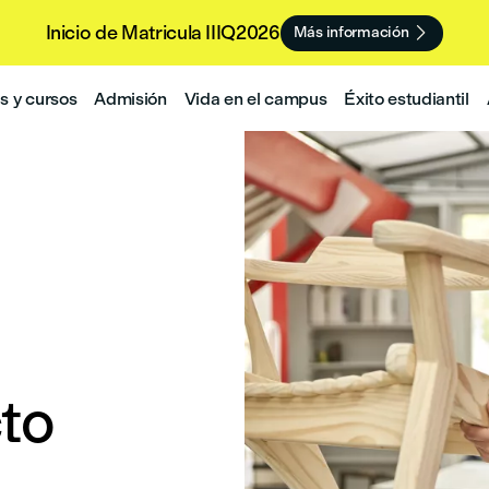
Inicio de Matricula IIIQ2026

Más información
 y cursos
Admisión
Vida en el campus
Éxito estudiantil
to