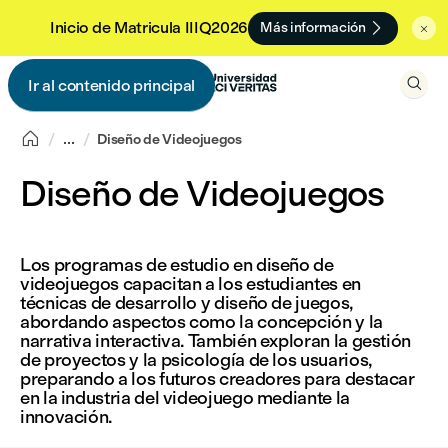

Inicio de Matricula IIIQ2026
Más información


Ir al contenido principal


...
Diseño de Videojuegos
Diseño de Videojuegos
Los programas de estudio en diseño de
videojuegos capacitan a los estudiantes en
técnicas de desarrollo y diseño de juegos,
abordando aspectos como la concepción y la
narrativa interactiva. También exploran la gestión
de proyectos y la psicología de los usuarios,
preparando a los futuros creadores para destacar
en la industria del videojuego mediante la
innovación.