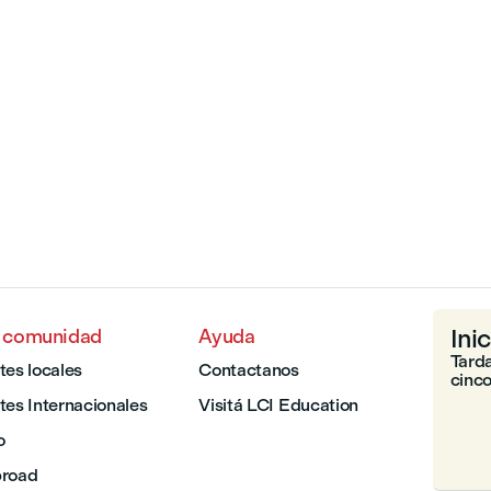
Ini
a comunidad
Ayuda
Tarda
tes locales
Contactanos
cinco
tes Internacionales
Visitá LCI Education
o
broad