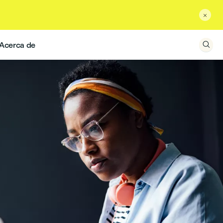

Acerca de
