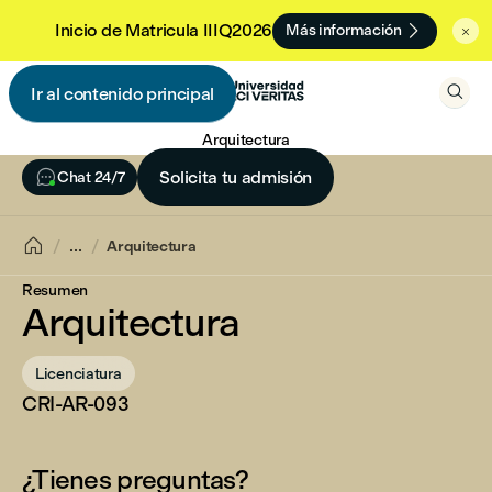

Inicio de Matricula IIIQ2026
Más información


Ir al contenido principal

Arquitectura

Solicita tu admisión
Chat 24/7

...
Arquitectura
Resumen
Arquitectura
Licenciatura
CRI-AR-093
¿Tienes preguntas?